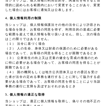
当ショップは、個人情報の利用目的を、関連性を有すると合
理的に認められる範囲内において変更することがあり、変更
した場合にはお客様に通知又は公表します。
4. 個人情報利用の制限
当ショップは、個人情報保護法その他の法令により許容され
る場合を除き、お客様の同意を得ず、利用目的の達成に必要
な範囲を超えて個人情報を取り扱いません。但し、次の場合
はこの限りではありません。
（１） 法令に基づく場合
（２） 人の生命、身体又は財産の保護のために必要がある
場合であって、お客様の同意を得ることが困難であるとき
（３） 公衆衛生の向上又は児童の健全な育成の推進のため
に特に必要がある場合であって、お客様の同意を得ることが
困難であるとき
（４） 国の機関もしくは地方公共団体又はその委託を受け
た者が法令の定める事務を遂行することに対して協力する必
要がある場合であって、お客様の同意を得ることにより当該
事務の遂行に支障を及ぼすおそれがあるとき
5. 個人情報の適正な取得
当ショップは、適正に個人情報を取得し、偽りその他不正の
手段により取得しません。